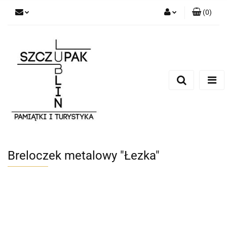
(
0
)
Zaloguj się
Zarejestruj się
Dodaj zgłoszenie
Breloczek metalowy "Łezka"