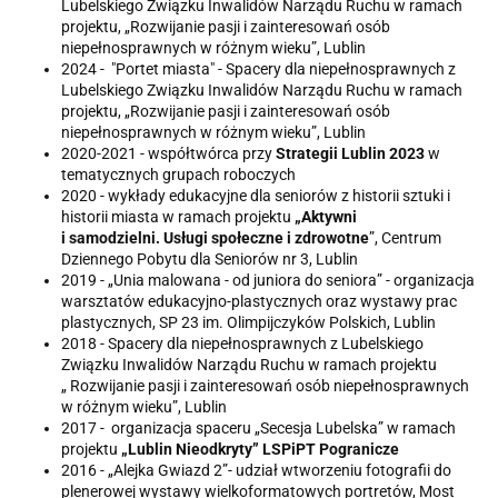
Lubelskiego Związku Inwalidów Narządu Ruchu w ramach
projektu, „Rozwijanie pasji i zainteresowań osób
niepełnosprawnych w różnym wieku”, Lublin
2024 - "Portet miasta" - Spacery dla niepełnosprawnych z
Lubelskiego Związku Inwalidów Narządu Ruchu w ramach
projektu, „Rozwijanie pasji i zainteresowań osób
niepełnosprawnych w różnym wieku”, Lublin
2020-2021 - współtwórca przy
Strategii Lublin 2023
w
tematycznych grupach roboczych
2020 - wykłady edukacyjne dla seniorów z historii sztuki i
historii miasta w ramach projektu
„Aktywni
i samodzielni. Usługi społeczne i zdrowotne
”, Centrum
Dziennego Pobytu dla Seniorów nr 3, Lublin
2019 - „Unia malowana - od juniora do seniora” - organizacja
warsztatów edukacyjno-plastycznych oraz wystawy prac
plastycznych, SP 23 im. Olimpijczyków Polskich, Lublin
2018 - Spacery dla niepełnosprawnych z Lubelskiego
Związku Inwalidów Narządu Ruchu w ramach projektu
„ Rozwijanie pasji i zainteresowań osób niepełnosprawnych
w różnym wieku”, Lublin
2017 - organizacja spaceru „Secesja Lubelska” w ramach
projektu
„Lublin Nieodkryty” LSPiPT Pogranicze
2016 - „Alejka Gwiazd 2”- udział wtworzeniu fotografii do
plenerowej wystawy wielkoformatowych portretów, Most