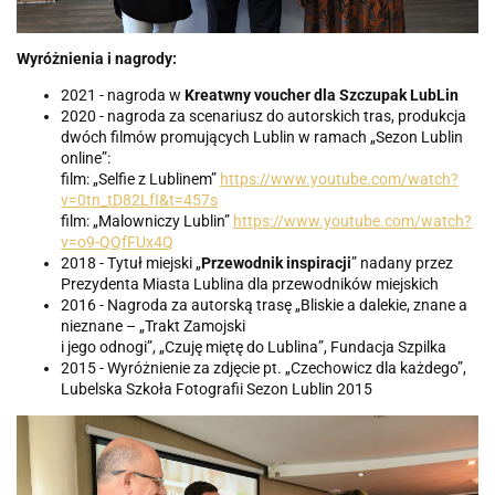
Wyróżnienia i nagrody:
2021 - nagroda w
Kreatwny voucher dla Szczupak LubLin
2020 - nagroda za scenariusz do autorskich tras, produkcja
dwóch filmów promujących Lublin w ramach „Sezon Lublin
online”:
film: „Selfie z Lublinem”
https://www.youtube.com/watch?
v=0tn_tD82LfI&t=457s
film: „Malowniczy Lublin”
https://www.youtube.com/watch?
v=o9-QQfFUx4Q
2018 - Tytuł miejski „
Przewodnik inspiracji
” nadany przez
Prezydenta Miasta Lublina dla przewodników miejskich
2016 - Nagroda za autorską trasę „Bliskie a dalekie, znane a
nieznane – „Trakt Zamojski
i jego odnogi”, „Czuję miętę do Lublina”, Fundacja Szpilka
2015 - Wyróżnienie za zdjęcie pt. „Czechowicz dla każdego”,
Lubelska Szkoła Fotografii Sezon Lublin 2015