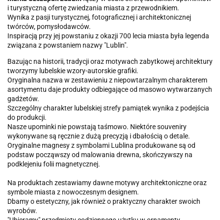
i turystyczną ofertę zwiedzania miasta z przewodnikiem.
Wynika z pasji turystycznej, fotograficznej i architektonicznej
twórców, pomysłodawców.
Inspiracją przy jej powstaniu z okazji 700 lecia miasta była legenda
związana z powstaniem nazwy "Lublin".
Bazując na historii, tradycji oraz motywach zabytkowej architektury
tworzymy lubelskie wzory-autorskie grafiki.
Oryginalna nazwa w zestawieniu z niepowtarzalnym charakterem
asortymentu daje produkty odbiegające od masowo wytwarzanych
gadżetów.
Szczególny charakter lubelskiej strefy pamiątek wynika z podejścia
do produkcji.
Nasze upominki nie powstają taśmowo. Niektóre souveniry
wykonywane są ręcznie z dużą precyzją i dbałością o detale.
Oryginalne magnesy z symbolami Lublina produkowane są od
podstaw począwszy od malowania drewna, skończywszy na
podklejeniu folii magnetycznej.
Na produktach zestawiamy dawne motywy architektoniczne oraz
symbole miasta z nowoczesnym designem.
Dbamy o estetyczny, jak również o praktyczny charakter swoich
wyrobów.