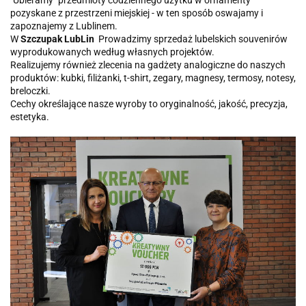
"Ubieramy" przedmioty codziennego użytku w ornamenty
pozyskane z przestrzeni miejskiej - w ten sposób oswajamy i
zapoznajemy z Lublinem.
W
Szczupak LubLin
Prowadzimy sprzedaż lubelskich souvenirów
wyprodukowanych według własnych projektów.
Realizujemy również zlecenia na gadżety analogiczne do naszych
produktów: kubki, filiżanki, t-shirt, zegary, magnesy, termosy, notesy,
breloczki.
Cechy określające nasze wyroby to oryginalność, jakość, precyzja,
estetyka.