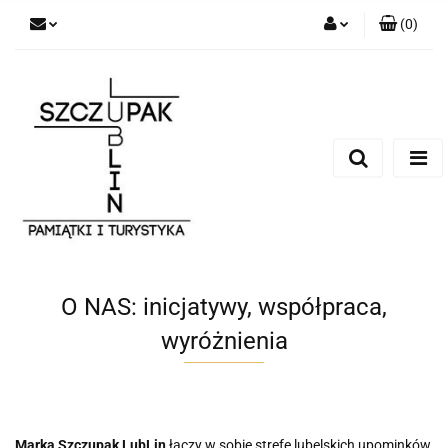
(
0
)
Zaloguj się
Zarejestruj się
Dodaj zgłoszenie
O NAS: inicjatywy, współpraca,
wyróżnienia
Marka Szczupak LubLin
łączy w sobie strefę lubelskich upominków