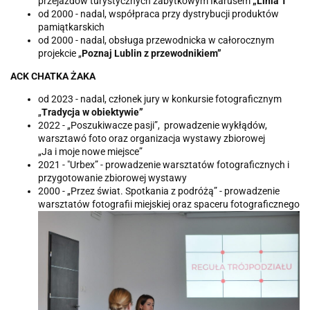
przejazdów turystycznych zabytkowym Ikarusem
„Linia T”
od 2000 - nadal, współpraca przy dystrybucji produktów
pamiątkarskich
od 2000 - nadal, obsługa przewodnicka w całorocznym
projekcie „
Poznaj Lublin z przewodnikiem”
ACK CHATKA ŻAKA
od 2023 - nadal, członek jury w konkursie fotograficznym
„
Tradycja w obiektywie”
2022 - „Poszukiwacze pasji”, prowadzenie wykłądów,
warsztawó foto oraz organizacja wystawy zbiorowej
„Ja i moje nowe miejsce”
2021 - "Urbex” - prowadzenie warsztatów fotograficznych i
przygotowanie zbiorowej wystawy
2000 - „Przez świat. Spotkania z podróżą” - prowadzenie
warsztatów fotografii miejskiej oraz spaceru fotograficznego