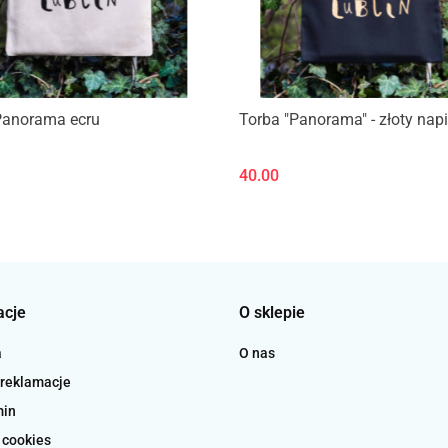
Panorama ecru
Torba "Panorama" - złoty nap
40.00
acje
O sklepie
a
O nas
 reklamacje
min
 cookies