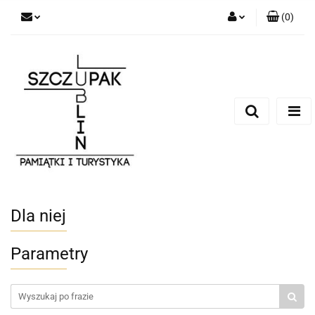
(
0
)
Zaloguj się
Zarejestruj się
Dodaj zgłoszenie
Dla niej
Parametry