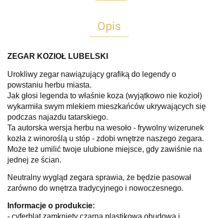
Opis
ZEGAR KOZIOŁ LUBELSKI
Urokliwy zegar nawiązujący grafiką do legendy o
powstaniu herbu miasta
.
Jak głosi legenda to właśnie koza (wyjątkowo nie kozioł)
wykarmiła swym mlekiem mieszkańców ukrywających się
podczas najazdu tatarskiego.
Ta autorska wersja herbu na wesoło -
frywolny wizerunek
kozła z winoroślą u stóp - zdobi
w
nętrze naszego zegara.
Może też umilić twoje ulubione miejsce, gdy zawiśnie na
jednej ze ścian.
Neutralny wygląd zegara sprawia, że będzie pasował
zarówno do wnętrza tradycyjnego i nowoczesnego.
Informacje o produkcie:
- cyferblat z
amknięty czarną plastikową obudową i