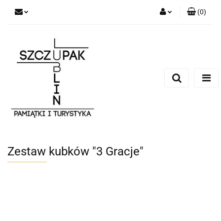
(
0
)
Zaloguj się
Zarejestruj się
Dodaj zgłoszenie
Zestaw kubków "3 Gracje"