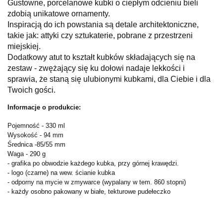
Gustowne, porcelanowe kubki o ciepłym odcieniu bieli
zdobią unikatowe ornamenty.
Inspiracją do ich powstania są detale architektoniczne,
takie jak: attyki czy sztukaterie, pobrane z przestrzeni
miejskiej.
Dodatkowy atut to kształt kubków składających się na
zestaw - zwężający się ku dołowi nadaje lekkości i
sprawia, że staną się ulubionymi kubkami, dla Ciebie i dla
Twoich gości.
Informacje o produkcie:
Pojemność - 330 ml
Wysokość - 94 mm
Średnica -85/55 mm
Waga - 290 g
- grafika po obwodzie każdego kubka, przy górnej krawędzi.
- logo (czarne) na wew. ścianie kubka
- odporny na mycie w zmywarce (wypalany w tem. 860 stopni)
- każdy osobno pakowany w białe, tekturowe pudełeczko